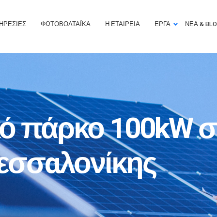
ΗΡΕΣΊΕΣ
ΦΩΤΟΒΟΛΤΑΪΚΆ
Η ΕΤΑΙΡΕΊΑ
ΕΡΓΑ
ΝΈΑ & BL
ό πάρκο 100kW σ
Θεσσαλονίκης