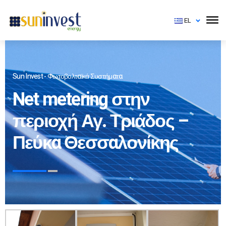
EL
Sun Invest - Φωτοβολταϊκά Συστήματα
Net metering στην
περιοχή Αγ. Τριάδος –
Πεύκα Θεσσαλονίκης