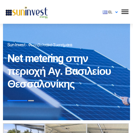
EL
Sun Invest - Φωτοβολταϊκά Συστήματα
Net metering στην
περιοχή Αγ. Βασιλείου
Θεσσαλονίκης