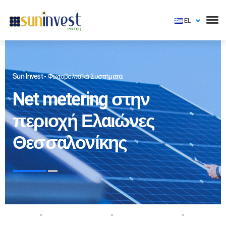
EL
Sun Invest - Φωτοβολταϊκά Συστήματα
Net metering στην
περιοχή Ελαιώνες
Θεσσαλονίκης