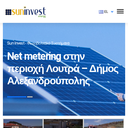
EL
Sun Invest - Φωτοβολταϊκά Συστήματα
Net metering στην
περιοχή Λουτρά – Δήμος
Αλεξανδρούπολης