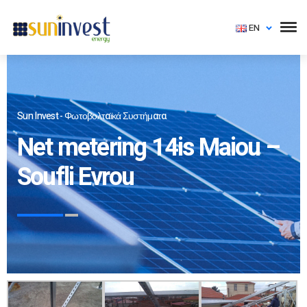
EN
Sun Invest - Φωτοβολταϊκά Συστήματα
Net metering 14is Maiou –
Soufli Evrou