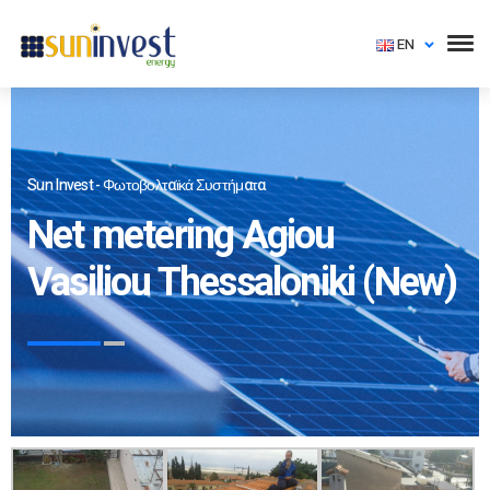
EN
Sun Invest - Φωτοβολταϊκά Συστήματα
Net metering Agiou
Vasiliou Thessaloniki (New)