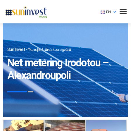
EN
Sun Invest - Φωτοβολταϊκά Συστήματα
Net metering Irodotou –
Alexandroupoli